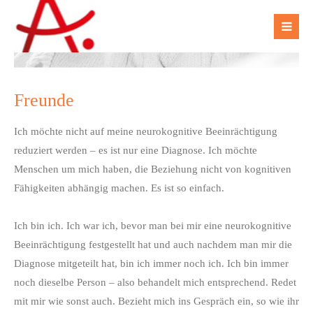
Der Eintrag "offcanvas-col1" existiert leider nicht.
Der Eintrag "offcanvas-col2" existiert leider nicht.
Freunde
Der Eintrag "offcanvas-col3" existiert leider nicht.
Ich möchte nicht auf meine neurokognitive Beeinrächtigung
reduziert werden – es ist nur eine Diagnose. Ich möchte
Der Eintrag "offcanvas-col4" existiert leider nicht.
Menschen um mich haben, die Beziehung nicht von kognitiven
Fähigkeiten abhängig machen. Es ist so einfach.
Ich bin ich. Ich war ich, bevor man bei mir eine neurokognitive
Beeinrächtigung festgestellt hat und auch nachdem man mir die
Diagnose mitgeteilt hat, bin ich immer noch ich. Ich bin immer
noch dieselbe Person – also behandelt mich entsprechend. Redet
mit mir wie sonst auch. Bezieht mich ins Gespräch ein, so wie ihr