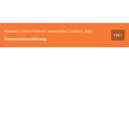
Hinweis: Diese Website verwendet Cookies.
Zur
OK!
Datenschutzerklärung
Anschrift
Alzheimerges. noerdl. RLP e.V.
Bachstr. 13
56727 Mayen
Kontakt
Tel. 0 26 51 / 70 111 - 55
info@alzheimer-n-rlp.de